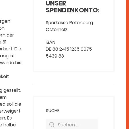
UNSER
SPENDENKONTO:
rgen
Sparkasse Rotenburg
on
Osterholz
ern der
 31
IBAN
kiert. Die
DE 88 2415 1235 0075
ung ist
5439 83
e wurde bis
r
hkeit
 gestellt.
nem
ed soll die
SUCHE
verweigert
in. Es
e halbe