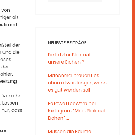
e von
iger als
estimmt.
NEUESTE BEITRÄGE
ßteil der
n und die
Ein letzter Blick auf
ieses
unsere Eichen ?
t der
ahler.
Manchmal braucht es
weitung
eben etwas länger, wenn
es gut werden soll
r Verkehr
. Lassen
Fotowettbewerb bei
 nur, dass
Instagram “Mein Blick auf
Eichen” …
nun
Müssen die Bäume