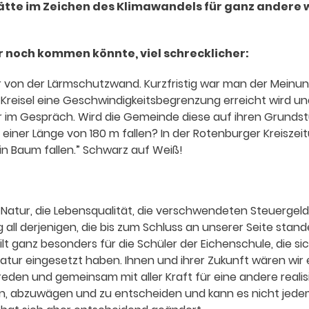
 hätte im Zeichen des Klimawandels für ganz andere 
r noch kommen könnte, viel schrecklicher:
er von der Lärmschutzwand. Kurzfristig war man der Meinun
 Kreisel eine Geschwindigkeitsbegrenzung erreicht wird un
der im Gespräch. Wird die Gemeinde diese auf ihren Grunds
einer Länge von 180 m fallen? In der Rotenburger Kreiszei
n Baum fallen.” Schwarz auf Weiß!
Natur, die Lebensqualität, die verschwendeten Steuergelde
all derjenigen, die bis zum Schluss an unserer Seite stand
t ganz besonders für die Schüler der Eichenschule, die sic
r Natur eingesetzt haben. Ihnen und ihrer Zukunft wären wir
eden und gemeinsam mit aller Kraft für eine andere realis
eln, abzuwägen und zu entscheiden und kann es nicht jede