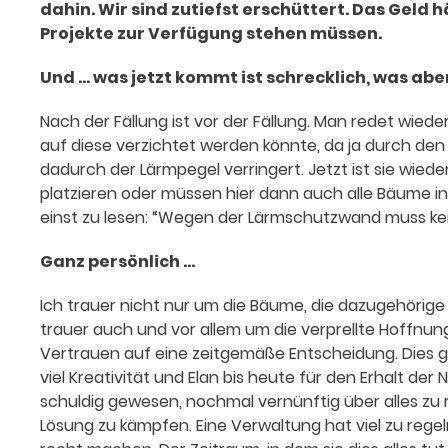
dahin. Wir sind zutiefst erschüttert. Das Geld
Projekte zur Verfügung stehen müssen.
Und … was jetzt kommt ist schrecklich, was abe
Nach der Fällung ist vor der Fällung. Man redet wied
auf diese verzichtet werden könnte, da ja durch den
dadurch der Lärmpegel verringert. Jetzt ist sie wie
platzieren oder müssen hier dann auch alle Bäume in 
einst zu lesen: “Wegen der Lärmschutzwand muss kei
Ganz persönlich …
Ich trauer nicht nur um die Bäume, die dazugehörige 
trauer auch und vor allem um die verprellte Hoffnung 
Vertrauen auf eine zeitgemäße Entscheidung. Dies gil
viel Kreativität und Elan bis heute für den Erhalt de
schuldig gewesen, nochmal vernünftig über alles zu r
Lösung zu kämpfen. Eine Verwaltung hat viel zu reg