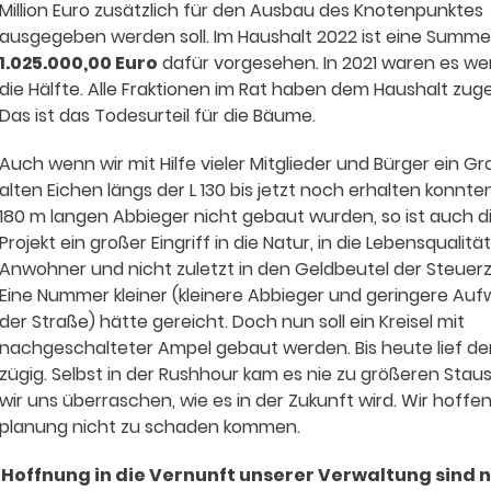
Million Euro zusätzlich für den Ausbau des Knotenpunktes
ausgegeben werden soll. Im Haushalt 2022 ist eine Summ
1.025.000,00 Euro
dafür vorgesehen. In 2021 waren es wen
die Hälfte. Alle Fraktionen im Rat haben dem Haushalt zug
Das ist das Todesurteil für die Bäume.
Auch wenn wir mit Hilfe vieler Mitglieder und Bürger ein Gro
alten Eichen längs der L 130 bis jetzt noch erhalten konnte
180 m langen Abbieger nicht gebaut wurden, so ist auch d
Projekt ein großer Eingriff in die Natur, in die Lebensqualitä
Anwohner und nicht zuletzt in den Geldbeutel der Steuerz
Eine Nummer kleiner (kleinere Abbieger und geringere Auf
der Straße) hätte gereicht. Doch nun soll ein Kreisel mit
nachgeschalteter Ampel gebaut werden. Bis heute lief de
zügig. Selbst in der Rushhour kam es nie zu größeren Staus
wir uns überraschen, wie es in der Zukunft wird. Wir hoffen
hlplanung nicht zu schaden kommen.
e Hoffnung in die Vernunft unserer Verwaltung sind 