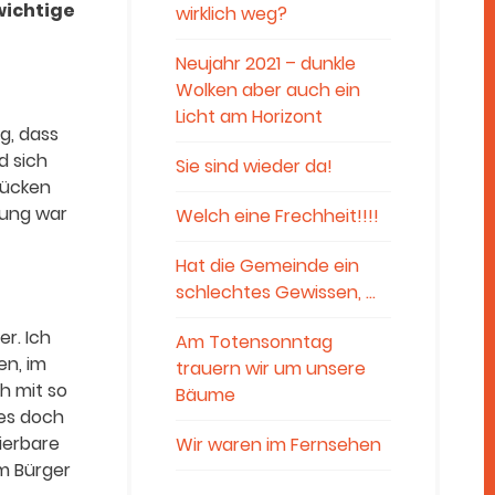
wichtige
wirklich weg?
Neujahr 2021 – dunkle
Wolken aber auch ein
Licht am Horizont
g, dass
d sich
Sie sind wieder da!
tücken
tung war
Welch eine Frechheit!!!!
Hat die Gemeinde ein
schlechtes Gewissen, …
r. Ich
Am Totensonntag
en, im
trauern wir um unsere
h mit so
Bäume
 es doch
ierbare
Wir waren im Fernsehen
m Bürger