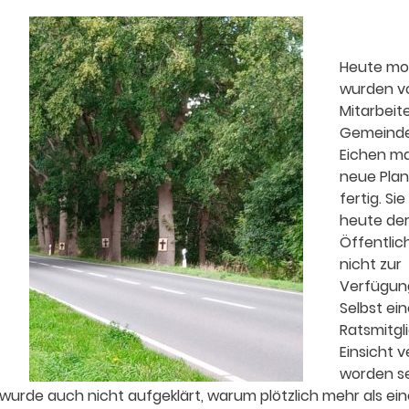
Heute mo
wurden v
Mitarbeit
Gemeinde
Eichen mar
neue Plan
fertig. Si
heute de
Öffentlic
nicht zur
Verfügung
Selbst ei
Ratsmitgli
Einsicht 
worden se
wurde auch nicht aufgeklärt, warum plötzlich mehr als ein